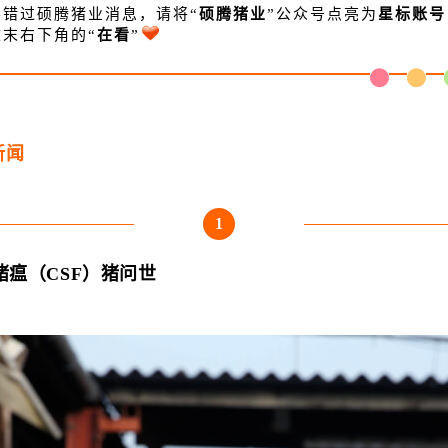
不错过硕腾猪业消息，请将“
硕腾猪业
”公众号点亮为
星标账号
文末右下角的“
在看
”
新闻
1
猪瘟（CSF）猪问世