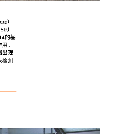
ute）
SF）
14
的基
作用。
猪出现
未检测
。