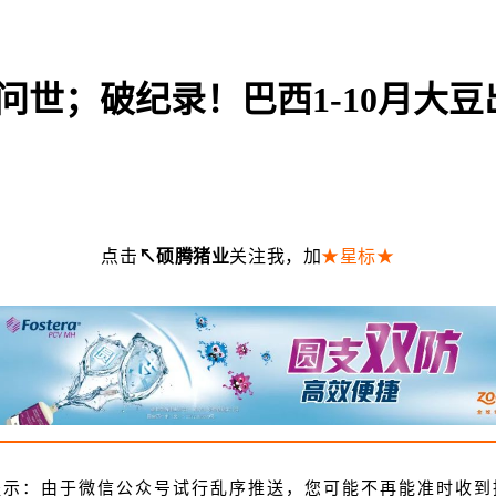
）猪问世；破纪录！巴西1-10月大豆
点击
↖硕腾猪业
关注我，加
★星标★
提示：由于微信公众号试行乱序推送，您可能不再能准时收到