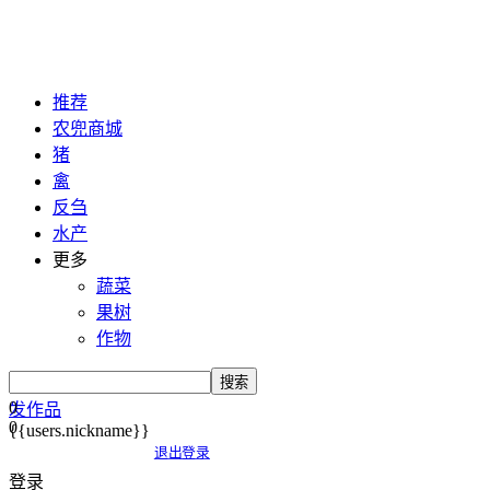
推荐
农兜商城
猪
禽
反刍
水产
更多
蔬菜
果树
作物
搜索
0
发作品
0
{{users.nickname}}
退出登录
登录