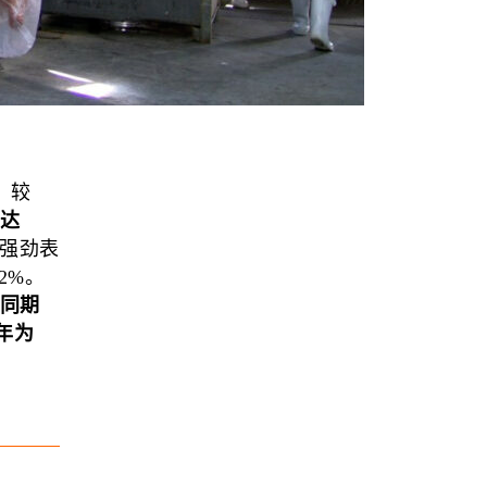
，较
，达
强劲表
2%。
年同期
4年为