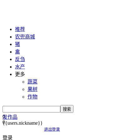
推荐
农兜商城
猪
禽
反刍
水产
更多
蔬菜
果树
作物
搜索
0
发作品
0
{{users.nickname}}
退出登录
登录