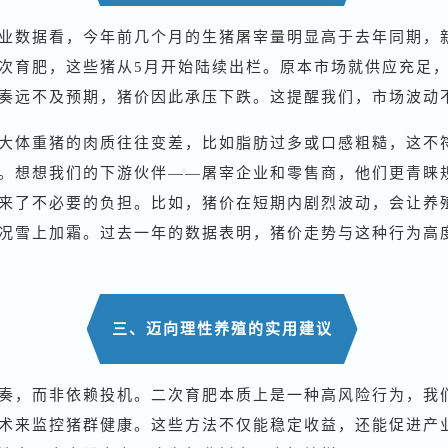
业数据看，今年前几个月的生猪屠宰量明显高于去年同期，
次育肥，这些猪从5月开始陆续出栏。原本市场就供应充足
奏远不及预期，猪价因此承压下跌。这提醒我们，市场波动
大体重猪的肉质往往变差，比如脂肪过多或口感粗糙，这不
。想想我们的下游伙伴——屠宰企业和零售商，他们更青睐
来了不必要的负担。比如，猪价在短期内剧烈波动，会让养
况雪上加霜。过去一年的数据表明，猪价走势与这种行为高
三、迈向理性养殖的实用建议
奏，而非依赖投机。二次育肥本质上是一种高风险行为，我
术来监控猪群健康。这些方法不仅能稳定收益，还能促进产