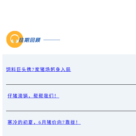
往期回顾
饲料巨头携7家猪场躬身入局
仔猪滞销，帮帮我们！
寒冷的初夏，6月猪价向7靠拢！