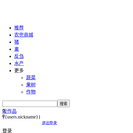
推荐
农兜商城
猪
禽
反刍
水产
更多
蔬菜
果树
作物
搜索
0
发作品
0
{{users.nickname}}
退出登录
登录