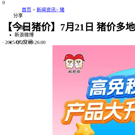
0
首页
>
新闻资讯> 猪
分享
【今日猪价】7月21日 猪价多
微信
新浪微博
QQ空间
·
2025-07-21 09:26:00