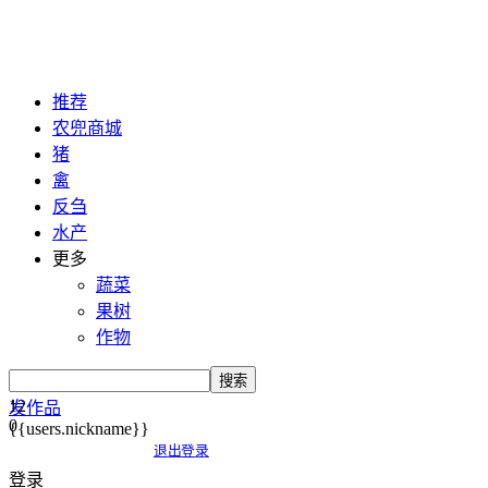
推荐
农兜商城
猪
禽
反刍
水产
更多
蔬菜
果树
作物
搜索
12
发作品
0
{{users.nickname}}
退出登录
登录