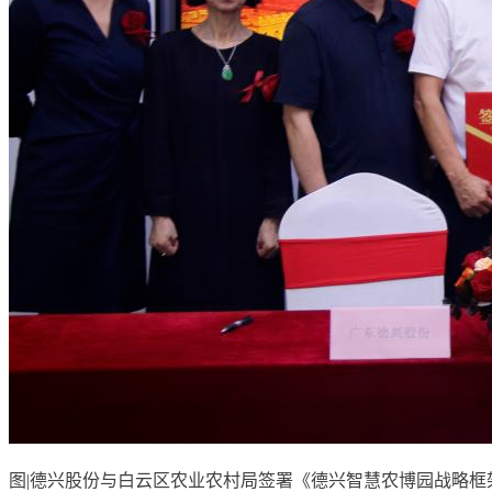
图|德兴股份与白云区农业农村局签署《德兴智慧农博园战略框