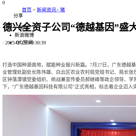
0
首页
>
新闻资讯> 猪
分享
德兴全资子公司“德越基因”盛
微信
新浪微博
QQ空间
·
2025-07-29 09:30:39
打造中国种源高地，赋能种业振兴新篇。7月27日，广东德越
业管理处副处长陈伟雄、白云区农业农村局党组书记、局长张
区钟落潭镇党委组织、统战兼宣传委员郝继峰等政企领导、学
下，“广东德越基因科技有限公司”正式亮相，标志着企业迈入