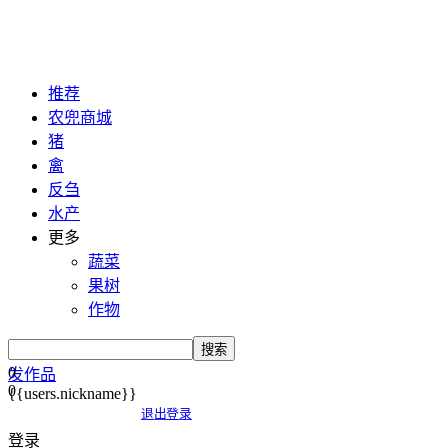
推荐
农兜商城
猪
禽
反刍
水产
更多
蔬菜
果树
作物
搜索
0
发作品
0
{{users.nickname}}
退出登录
登录