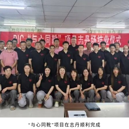
“与心同靴”项目在志丹顺利完成