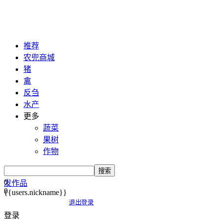
推荐
农兜商城
猪
禽
反刍
水产
更多
蔬菜
果树
作物
搜索
0
发作品
0
{{users.nickname}}
退出登录
登录