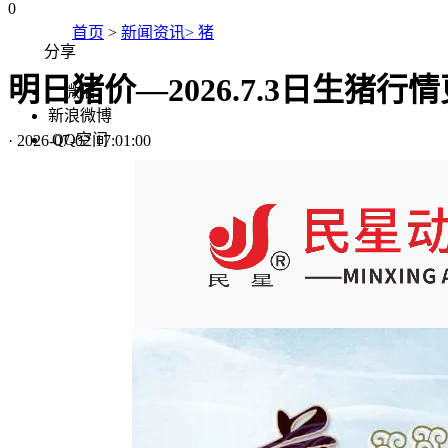
0
首页
>
新闻资讯> 猪
分享
明日猪价—2026.7.3日生猪
微信
新浪微博
QQ空间
·
2026-07-02 17:01:00