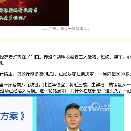
---- 广告
，也
是一种资讯----
经亮着灯等在了门口。养殖户胡明永看着工人赶猪、过磅、装车，
吧。”
的行情里，每公斤能多卖
6毛钱，已经足够让他决定：一周内把2000
一斤猪肉八九块钱，比往年便宜了将近三成，生鲜档口的销量从一
养殖场已经陷入亏损。这一轮猪周期，为什么在底部磨了这么久？一