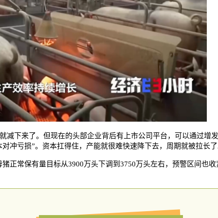
就减下来了。但现在的头部企业背后有上市公司平台，可以通过增
本对冲亏损”。资本扛得住，产能就很难快速降下去，周期就被拉长了
猪正常保有量目标从3900万头下调到3750万头左右，预警区间也收