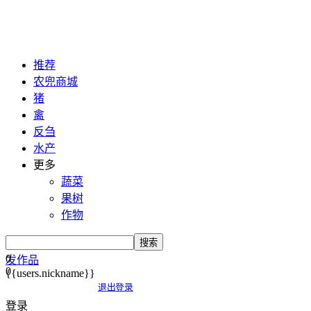
推荐
农兜商城
猪
禽
反刍
水产
更多
蔬菜
果树
作物
搜索
0
发作品
0
{{users.nickname}}
退出登录
登录