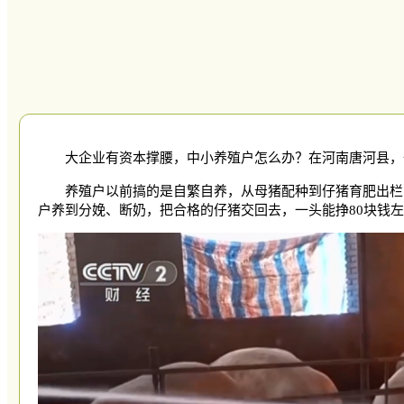
大企业有资本撑腰，中小养殖户怎么办？在河南唐河县，
养殖户以前搞的是自繁自养，从母猪配种到仔猪育肥出栏
户养到分娩、断奶，把合格的仔猪交回去，一头能挣
80块钱