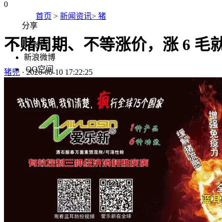
0
首页
>
新闻资讯> 猪
分享
不赌周期、不等涨价，涨 6 
微信
新浪微博
QQ空间
猪兜
·
2026-06-10 17:22:25