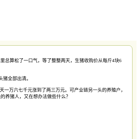
心里总算松了一口气，等了整整两天，生猪收购价从每斤
4块6
多头猪全部出清。
天一万六七千元涨到了两三万元。可产业链另一头的养殖户，
线的养猪人，又在想办法做些什么？