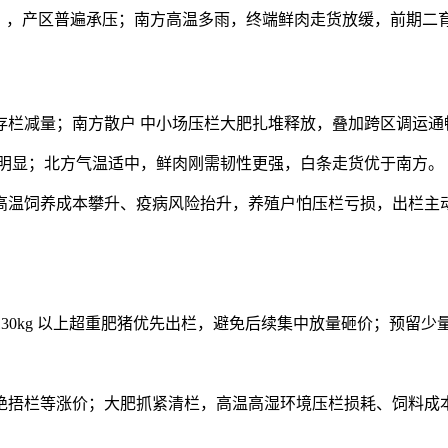
10.6 元 / 公斤），产区普遍承压；南方高温多雨，终端鲜肉走货放
存栏减量；南方散户 中小场压栏大肥扎堆释放，叠加跨区调运通
滑明显；北方气温适中，鲜肉刚需韧性更强，白条走货优于南方。
高温饲养成本攀升、疫病风险抬升，养殖户怕压栏亏损，出栏主
 130kg 以上超重肥猪优先出栏，避免后续集中放量砸价；预留少
捂栏等涨价；大肥抓紧清栏，高温高湿环境压栏损耗、饲料成本