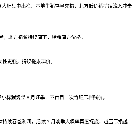
缓，前期二育大肥集中出栏、本地生猪存量充裕，北方低价猪持续流入冲击
畅，北方猪源持续南下，稀释南方价格。
动性更强，持续拖累现价。
量小标猪观望 8 月旺季，不盲目二次育肥压栏赌价。
持续吞噬利润，后续 7 月淡季大概率再度探底，越压亏损越