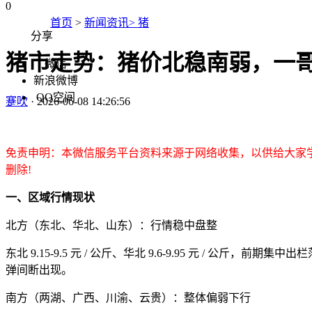
0
首页
>
新闻资讯> 猪
分享
猪市走势：猪价北稳南弱，一
微信
新浪微博
QQ空间
蹇吹
·
2026-06-08 14:26:56
免责申明：本微信服务平台资料来源于网络收集，以供给大家
删除!
一、区域行情现状
北方（东北、华北、山东）：行情稳中盘整
东北 9.15-9.5 元 / 公斤、华北 9.6-9.95 元 
弹间断出现。
南方（两湖、广西、川渝、云贵）：整体偏弱下行