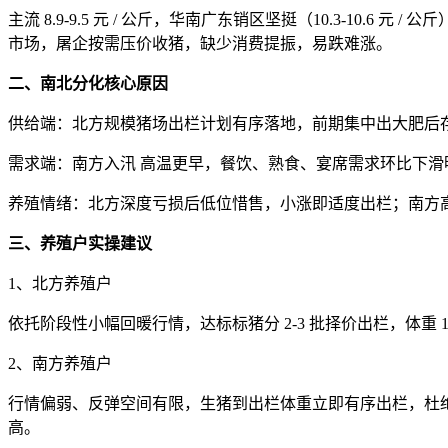
主流 8.9-9.5 元 / 公斤，华南广东销区坚挺（10.3-
市场，屠企按需压价收猪，缺少消费提振，易跌难涨。
二、南北分化核心原因
供给端：北方规模猪场出栏计划有序落地，前期集中出大肥后
需求端：南方入汛 高温更早，餐饮、熟食、宴席需求环比下
养殖情绪：北方深度亏损后低位惜售，小涨即适度出栏；南方
三、养殖户实操建议
1、北方养殖户
依托阶段性小幅回暖行情，达标标猪分 2-3 批择价出栏，体重
2、南方养殖户
行情偏弱、反弹空间有限，生猪到出栏体重立即有序出栏，杜绝
高。