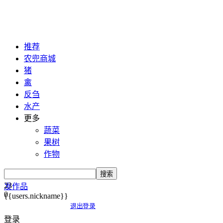
推荐
农兜商城
猪
禽
反刍
水产
更多
蔬菜
果树
作物
搜索
23
发作品
0
{{users.nickname}}
退出登录
登录