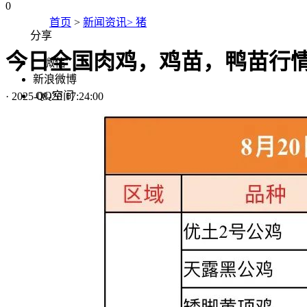
0
首页
>
新闻资讯> 猪
分享
今日全国肉鸡，鸡苗，鸭苗行情
微信
新浪微博
QQ空间
·
2025-08-20 17:24:00