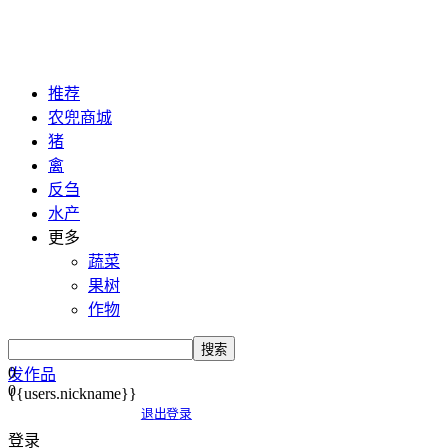
推荐
农兜商城
猪
禽
反刍
水产
更多
蔬菜
果树
作物
搜索
0
发作品
0
{{users.nickname}}
退出登录
登录